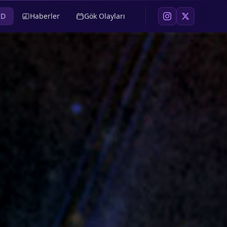
OD
Haberler
Gök Olayları