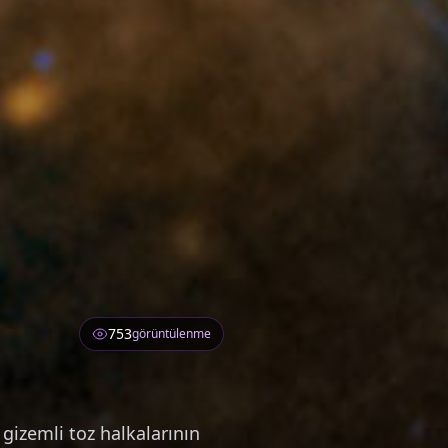
753
görüntülenme
gizemli toz halkalarının