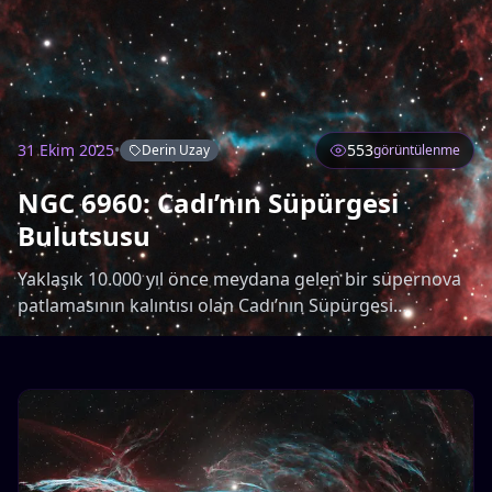
31 Ekim 2025
•
553
Derin Uzay
görüntülenme
NGC 6960: Cadı’nın Süpürgesi
Bulutsusu
Yaklaşık 10.000 yıl önce meydana gelen bir süpernova
patlamasının kalıntısı olan Cadı’nın Süpürgesi
Bulutsusu, Kuğu Takımyıldızı yönünde büyüleyici bir
manzara sunuyor.