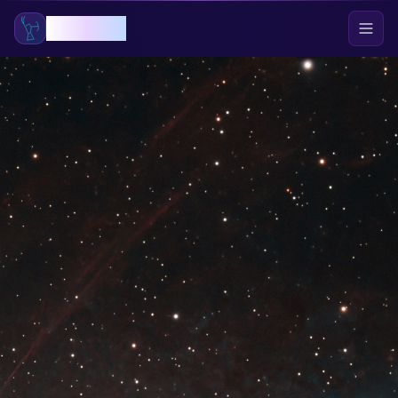
GökOrion
Ana Sayfa
Blog
APOD
Gök Olayları