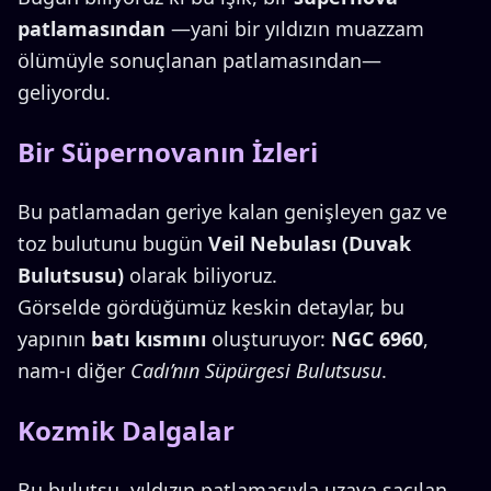
patlamasından
—yani bir yıldızın muazzam
ölümüyle sonuçlanan patlamasından—
geliyordu.
Bir Süpernovanın İzleri
Bu patlamadan geriye kalan genişleyen gaz ve
toz bulutunu bugün
Veil Nebulası (Duvak
Bulutsusu)
olarak biliyoruz.
Görselde gördüğümüz keskin detaylar, bu
yapının
batı kısmını
oluşturuyor:
NGC 6960
,
nam-ı diğer
Cadı’nın Süpürgesi Bulutsusu
.
Kozmik Dalgalar
Bu bulutsu, yıldızın patlamasıyla uzaya saçılan