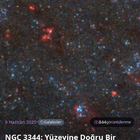
9 Haziran 2025
•
844
Galaksiler
görüntülenme
NGC 3344: Yüzeyine Doğru Bir