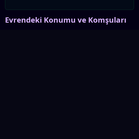
Evrendeki Konumu ve Komşuları
NGC 3344,
Leo I Galaksi Grubu
'nun üyesi ve
yaklaşık
20 milyon ışık yılı uzaklıkta
konumlanmış durumda. Bu mesafe onu:
Amatör astronomlar için
gözlemlenebilir
kılıyor
Profesyonel teleskoplarla
detaylı analiz
edilebilir
hale getiriyor
Galaksi evriminin
farklı evrelerini
incelememizi
sağlıyor