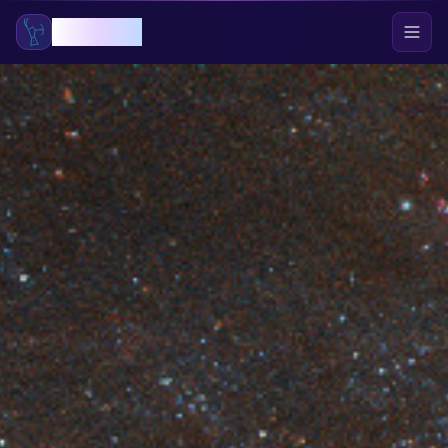
GökOrion
Ana Sayfa
Blog
APOD
Gök Olayları